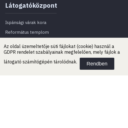
Látogatóközpont
Ispánsági várak kora
Református templom
Az oldal üzemeltetője süti fájlokat (cookie) használ a
Látogatóinknak
GDPR rendelet szabályainak megfelelően, mely fájlok a
látogató számítógépén tárolódnak.
Rendben
Aktualitások
Belépődíjak
Nyitvatartás
Megközelítés
Elérhetőség
Szolgáltatások