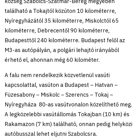
község Szabolcs-Szatmár-Bereg megyében
található a Tokajtól közúton 10 kilométerre,
Nyíregyházától 35 kilométerre, Miskolctól 65
kilométerre, Debrecentől 90 kilométerre,
Budapesttől 240 kilométerre. Budapest felől az
M3-as autópályán, a polgári lehajtó irányából
érhető el, ahonnan még 60 kilométer.
A falu nem rendelkezik közvetlenül vasúti
kapcsolattal, vasúton a Budapest – Hatvan –
Füzesabony – Miskolc – Szerencs – Tokaj –
Nyíregyháza 80-as vasútvonalon közelíthető meg.
A legközelebbi vasútállomás Tokajban (10 km) és
Rakamazon (7 km) található, onnan pedig helyközi
autóbusszal lehet eljutni Szabolcsra.