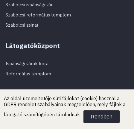
Szabolcsi ispánsági vár
Szabolcsi református templom
Szabolcsi zsinat
Látogatóközpont
Ispánsági várak kora
Református templom
Látogatóinknak
Az oldal üzemeltetője süti fájlokat (cookie) használ a
GDPR rendelet szabályainak megfelelően, mely fájlok a
Aktualitások
látogató számítógépén tárolódnak.
Rendben
Belépődíjak
Nyitvatartás