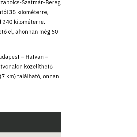
 Szabolcs-Szatmár-Bereg
tól 35 kilométerre,
l 240 kilométerre.
hető el, ahonnan még 60
Budapest – Hatvan –
tvonalon közelíthető
7 km) található, onnan