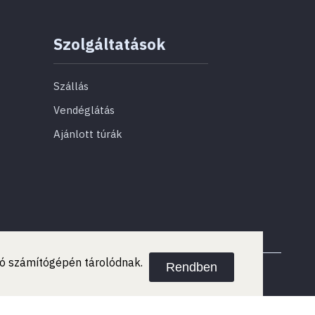
Szolgáltatások
Szállás
Vendéglátás
Ajánlott túrák
ató számítógépén tárolódnak.
Rendben
Ⓒ 2026 szabolcstortenelmiemlekhely.hu Minden jog fenntartva