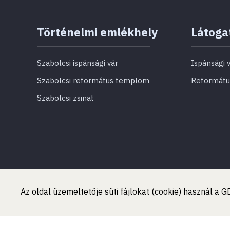
Történelmi emlékhely
Látoga
Szabolcsi ispánsági vár
Ispánsági 
Szabolcsi református templom
Reformát
Szabolcsi zsinat
Az oldal üzemeltetője süti fájlokat (cookie) használ a
IMPRESSZUM
KAPCSOLAT