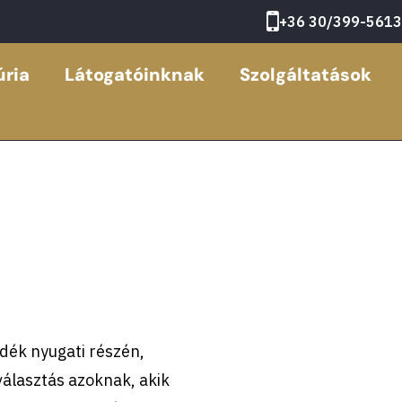
+36 30/399-5613
ria
Látogatóinknak
Szolgáltatások
idék nyugati részén,
választás azoknak, akik