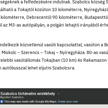
rségeknek a felfedezésére indulnak. Szabolcs község
lható a Tokajtól közúton 10 kilométerre, Nyíregyházá
 kilométerre, Debrecentől 90 kilométerre, Budapesttő
l az M3-as autópályán, a polgári lehajtó irányából ér
ndelkezik közvetlenül vasúti kapcsolattal, vasúton a 
 Miskolc – Szerencs – Tokaj – Nyíregyháza 80-as vasú
zelebbi vasútállomás Tokajban (10 km) és Rakamazon (
i autóbusszal lehet eljutni Szabolcsra.