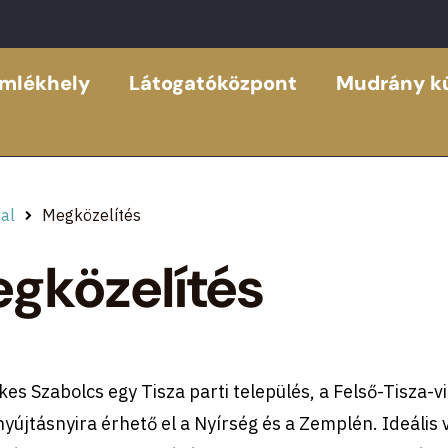
emlékhely
Látogatóközpont
Mudrány kú
al
Megközelítés
gközelítés
lkes Szabolcs egy Tisza parti település, a Felső-Tisza-v
újtásnyira érhető el a Nyírség és a Zemplén. Ideális 