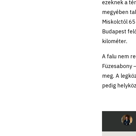
ezeknek a té
megyében talá
Miskolctól 65
Budapest felő
kilométer.
A falu nem re
Füzesabony –
meg. A legkö
pedig helyköz