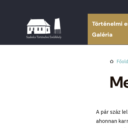
Történelmi 
Galéria
Főold
Me
A pár száz le
ahonnan karny