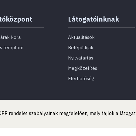
tóközpont
Látogatóinknak
várak kora
Aktualitások
us templom
Belépődíjak
Nyitvatartás
Megközelítés
Elérhetőség
 GDPR rendelet szabályainak megfelelően, mely fájlok a látog