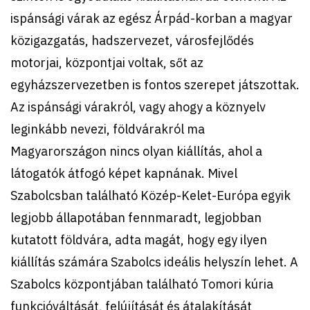
ispánsági várak az egész Árpád-korban a magyar
közigazgatás, hadszervezet, városfejlődés
motorjai, központjai voltak, sőt az
egyházszervezetben is fontos szerepet játszottak.
Az ispánsági várakról, vagy ahogy a köznyelv
leginkább nevezi, földvárakról ma
Magyarországon nincs olyan kiállítás, ahol a
látogatók átfogó képet kapnának. Mivel
Szabolcsban található Közép-Kelet-Európa egyik
legjobb állapotában fennmaradt, legjobban
kutatott földvára, adta magát, hogy egy ilyen
kiállítás számára Szabolcs ideális helyszín lehet. A
Szabolcs központjában található Tomori kúria
funkcióváltását, felújítását és átalakítását