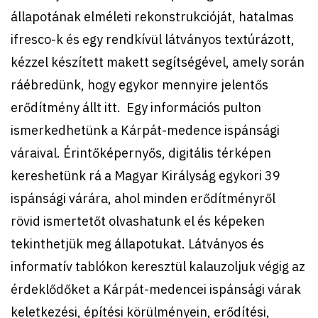
állapotának elméleti rekonstrukcióját, hatalmas
ifresco-k és egy rendkívül látványos textúrázott,
kézzel készített makett segítségével, amely során
ráébredünk, hogy egykor mennyire jelentős
erődítmény állt itt. Egy információs pulton
ismerkedhetünk a Kárpát-medence ispánsági
váraival. Érintőképernyős, digitális térképen
kereshetünk rá a Magyar Királyság egykori 39
ispánsági várára, ahol minden erődítményről
rövid ismertetőt olvashatunk el és képeken
tekinthetjük meg állapotukat. Látványos és
informatív tablókon keresztül kalauzoljuk végig az
érdeklődőket a Kárpát-medencei ispánsági várak
keletkezési, építési körülményein, erődítési,