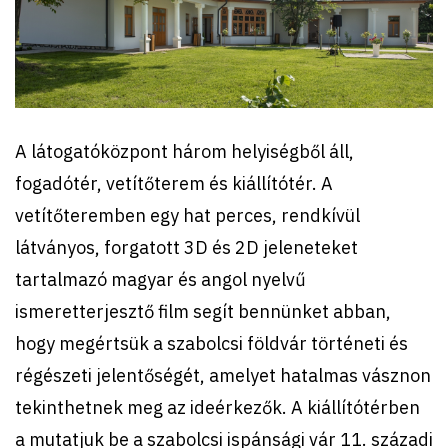
A látogatóközpont három helyiségből áll,
fogadótér, vetítőterem és kiállítótér. A
vetítőteremben egy hat perces, rendkívül
látványos, forgatott 3D és 2D jeleneteket
tartalmazó magyar és angol nyelvű
ismeretterjesztő film segít bennünket abban,
hogy megértsük a szabolcsi földvár történeti és
régészeti jelentőségét, amelyet hatalmas vásznon
tekinthetnek meg az ideérkezők. A kiállítótérben
a mutatjuk be a szabolcsi ispánsági vár 11. századi