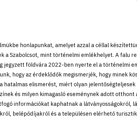
elmükbe honlapunkat, amelyet azzal a céllal készített
k a Szabolcsot, mint történelmi emlékhelyet. A falu 
 jegyzett földvára 2022-ben nyerte el a történelmi e
lunk, hogy az érdeklődők megismerjék, hogy minek kös
 a hatalmas elismerést, miért olyan jelentőségteljesek 
zínek és milyen kimagasló eseménynek adott otthont a
fogó információkat kaphatnak a látványosságokról, lá
król, belépődíjakról és a településen elérhető turisztik