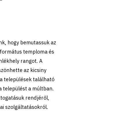
ünk, hogy bemutassuk az
református temploma és
mlékhely rangot. A
zönhette az kicsiny
a települések található
 települést a múltban.
togatásuk rendjéről,
ai szolgáltatásokról.