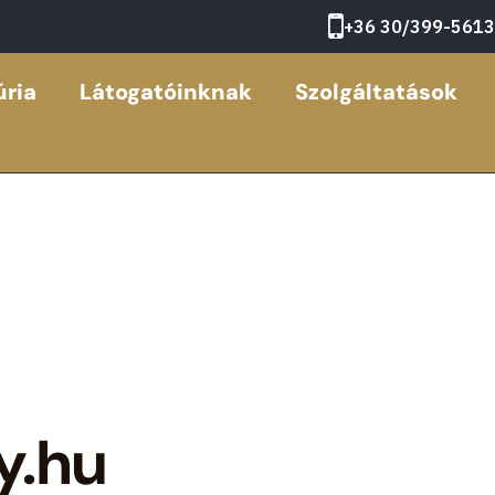
+36 30/399-5613
ria
Látogatóinknak
Szolgáltatások
y.hu