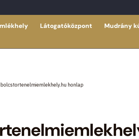
emlékhely
Látogatóközpont
Mudrány kú
zabolcstortenelmiemlekhely.hu honlap
ortenelmiemlekhel