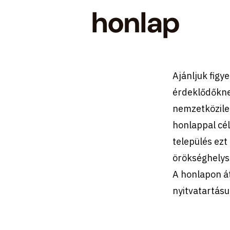
honlap
Ajánljuk figy
érdeklődőkne
nemzetközileg
honlappal cé
település ezt
örökséghelys
A honlapon át
nyitvatartásu